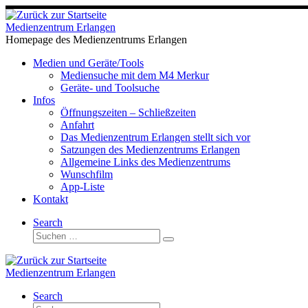
Zum
Inhalt
Medienzentrum Erlangen
springen
Homepage des Medienzentrums Erlangen
Medien und Geräte/Tools
Mediensuche mit dem M4 Merkur
Geräte- und Toolsuche
Infos
Öffnungszeiten – Schließzeiten
Anfahrt
Das Medienzentrum Erlangen stellt sich vor
Satzungen des Medienzentrums Erlangen
Allgemeine Links des Medienzentrums
Wunschfilm
App-Liste
Kontakt
Search
Suche
Suchen …
Medienzentrum Erlangen
Search
Suche