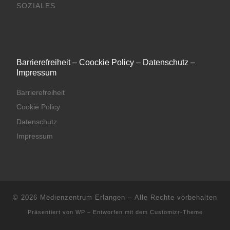
SOZIALES
Barrierefreiheit – Coockie Policy – Datenschutz –
Impressum
Barrierefreiheit
Cookie Policy
Datenschutz
Impressum
© 2026
Medienzentrum Erlangen
– Alle Rechte vorbehalten
Präsentiert von
WP
– Entworfen mit dem
Customizr-Theme